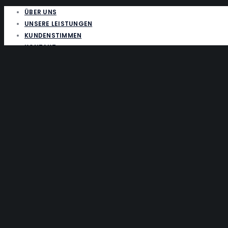
ÜBER UNS
UNSERE LEISTUNGEN
KUNDENSTIMMEN
KONTAKT
Enter you
text here
Login to Hautklar